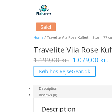
Sale!
Home
/ Travelite Viia Rose Kuffert – Stor – 77 c
Travelite Viia Rose Kuf
Original
C
1.199,00
kr.
1.079,00
kr.
price
p
was:
i
Køb hos RejseGear.dk
1.199,00 kr..
1
Description
Reviews (0)
Description