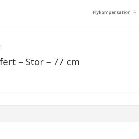
Flykompensation
m
fert – Stor – 77 cm
urrent
rice
s:
.079,00 kr..