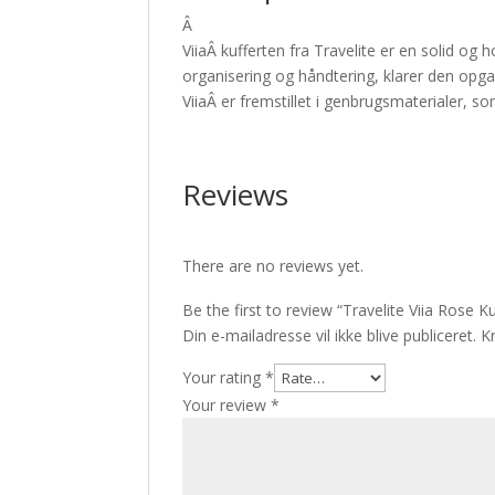
Â
ViiaÂ kufferten fra Travelite er en solid og h
organisering og håndtering, klarer den opgav
ViiaÂ er fremstillet i genbrugsmaterialer, s
Reviews
There are no reviews yet.
Be the first to review “Travelite Viia Rose K
Din e-mailadresse vil ikke blive publiceret.
K
Your rating
*
Your review
*