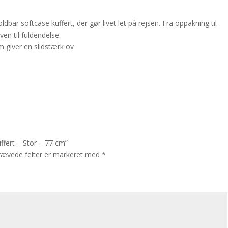
oldbar softcase kuffert, der gør livet let på rejsen. Fra oppakning til
en til fuldendelse.
om giver en slidstærk ov
uffert – Stor – 77 cm”
rævede felter er markeret med
*