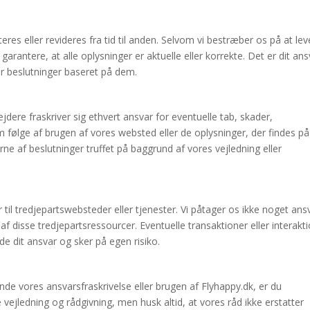
es eller revideres fra tid til anden. Selvom vi bestræber os på at lev
arantere, at alle oplysninger er aktuelle eller korrekte. Det er dit ans
fer beslutninger baseret på dem.
dere fraskriver sig ethvert ansvar for eventuelle tab, skader,
 følge af brugen af vores websted eller de oplysninger, der findes på
ne af beslutninger truffet på baggrund af vores vejledning eller
r til tredjepartswebsteder eller tjenester. Vi påtager os ikke noget ans
af disse tredjepartsressourcer. Eventuelle transaktioner eller interakt
e dit ansvar og sker på egen risiko.
de vores ansvarsfraskrivelse eller brugen af Flyhappy.dk, er du
e vejledning og rådgivning, men husk altid, at vores råd ikke erstatter