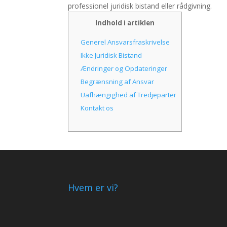
professionel juridisk bistand eller rådgivning.
Indhold i artiklen
Generel Ansvarsfraskrivelse
Ikke Juridisk Bistand
Ændringer og Opdateringer
Begrænsning af Ansvar
Uafhængighed af Tredjeparter
Kontakt os
Hvem er vi?