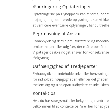
Ændringer og Opdateringer
Oplysningerne på Flyhappy.dk kan ændres, opdater
nøjagtige og opdaterede oplysninger, kan vi ikke g
at verificere eventuelle oplysninger, før du træf
Begrænsning af Ansvar
Flyhappy.dk og dets ejere, forfattere og medarbej
omkostninger eller udgifter, der måtte opstå som
Vi påtager os ikke noget ansvar for konsekvenser
rådgivning.
Uafhængighed af Tredjeparter
Flyhappy.dk kan indeholde links eller henvisninge
for indholdet, nøjagtigheden eller pålideligheden 
mellem dig og tredjepartsudbydere er udelukkend
Kontakt os
Hvis du har spørgsmål eller bekymringer vedrøren
velkommen til at kontakte os. Vi er her for at yd