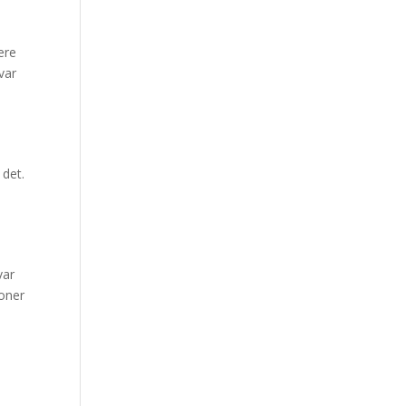
ere
var
 det.
var
ioner