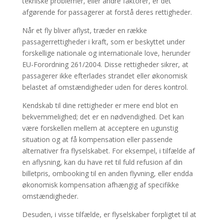
tekniske problemer, eller andre faktorer, er det
afgørende for passagerer at forstå deres rettigheder.
Når et fly bliver aflyst, træder en række
passagerrettigheder i kraft, som er beskyttet under
forskellige nationale og internationale love, herunder
EU-Forordning 261/2004. Disse rettigheder sikrer, at
passagerer ikke efterlades strandet eller økonomisk
belastet af omstændigheder uden for deres kontrol.
Kendskab til dine rettigheder er mere end blot en
bekvemmelighed; det er en nødvendighed. Det kan
være forskellen mellem at acceptere en ugunstig
situation og at få kompensation eller passende
alternativer fra flyselskabet. For eksempel, i tilfælde af
en aflysning, kan du have ret til fuld refusion af din
billetpris, ombooking til en anden flyvning, eller endda
økonomisk kompensation afhængig af specifikke
omstændigheder.
Desuden, i visse tilfælde, er flyselskaber forpligtet til at