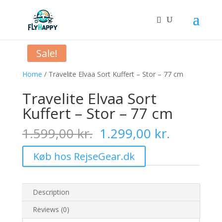
Sale!
Home
/ Travelite Elvaa Sort Kuffert – Stor – 77 cm
Travelite Elvaa Sort
Kuffert – Stor – 77 cm
Original
Current
1.599,00
kr.
1.299,00
kr.
price
price
was:
is:
Køb hos RejseGear.dk
1.599,00 kr..
1.299,00 
Description
Reviews (0)