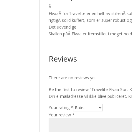
Â
ElvaaÂ fra Travelite er en helt ny stilrenÂ
rigtigÂ solid kuffert, som er super robust o
Det udvendige
Skallen påÂ Elvaa er fremstillet i meget hol
Reviews
There are no reviews yet.
Be the first to review “Travelite Elvaa Sort K
Din e-mailadresse vil ikke blive publiceret.
K
Your rating
*
Your review
*