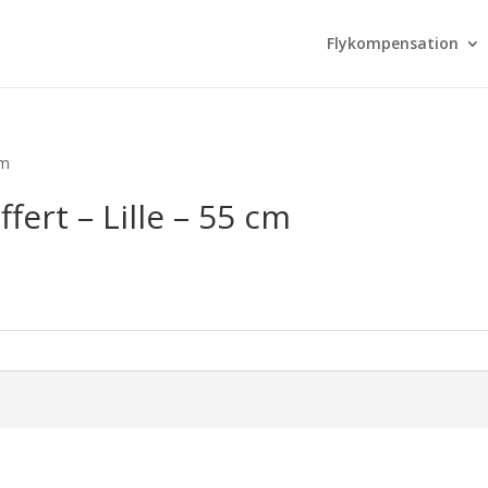
Flykompensation
cm
ffert – Lille – 55 cm
urrent
rice
s:
.099,00 kr..