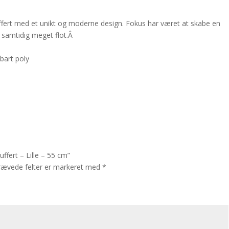
 kuffert med et unikt og moderne design. Fokus har været at skabe en
g samtidig meget flot.Â
dbart poly
uffert – Lille – 55 cm”
rævede felter er markeret med
*