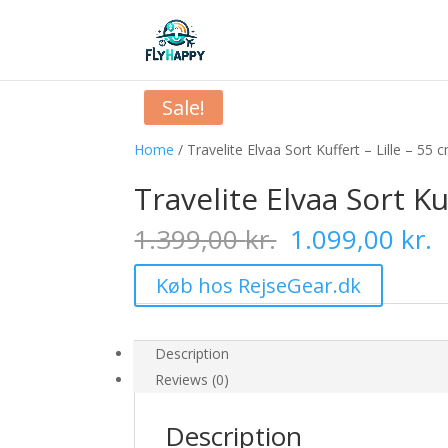
Sale!
Home
/ Travelite Elvaa Sort Kuffert – Lille – 55 
Travelite Elvaa Sort Ku
Original
C
1.399,00
kr.
1.099,00
kr.
price
p
was:
i
Køb hos RejseGear.dk
1.399,00 kr..
1
Description
Reviews (0)
Description