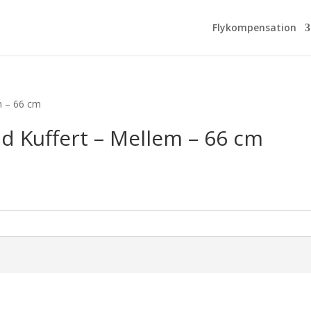
Flykompensation
em – 66 cm
nd Kuffert – Mellem – 66 cm
urrent
rice
s:
.124,00 kr..