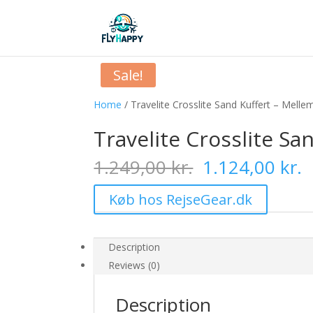
Sale!
Home
/ Travelite Crosslite Sand Kuffert – Mell
Travelite Crosslite Sa
Original
C
1.249,00
kr.
1.124,00
kr.
price
p
was:
i
Køb hos RejseGear.dk
1.249,00 kr..
1
Description
Reviews (0)
Description