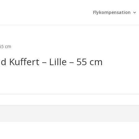
Flykompensation
 55 cm
d Kuffert – Lille – 55 cm
urrent
rice
s:
.034,00 kr..