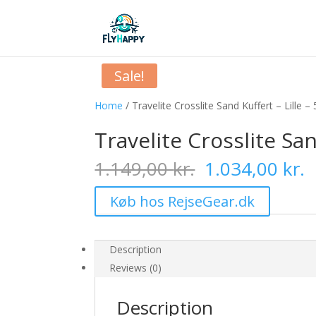
Sale!
Home
/ Travelite Crosslite Sand Kuffert – Lille –
Travelite Crosslite San
Original
C
1.149,00
kr.
1.034,00
kr.
price
p
was:
i
Køb hos RejseGear.dk
1.149,00 kr..
1
Description
Reviews (0)
Description