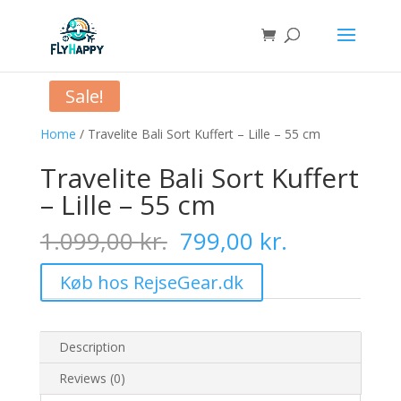
Sale!
Home
/ Travelite Bali Sort Kuffert – Lille – 55 cm
Travelite Bali Sort Kuffert
– Lille – 55 cm
Original
Current
1.099,00
kr.
799,00
kr.
price
price
was:
is:
Køb hos RejseGear.dk
1.099,00 kr..
799,00 kr..
Description
Reviews (0)