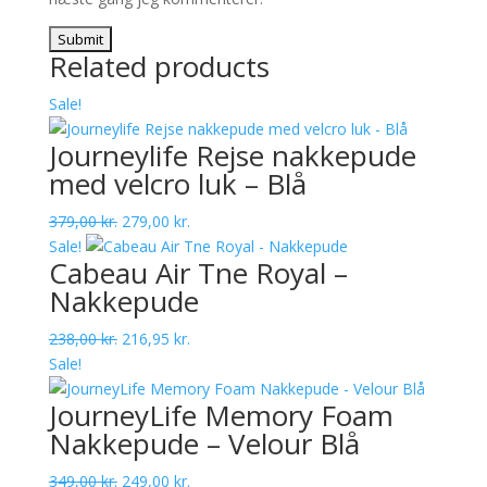
Related products
Sale!
Journeylife Rejse nakkepude
med velcro luk – Blå
Original
Current
379,00
kr.
279,00
kr.
price
price
Sale!
Cabeau Air Tne Royal –
was:
is:
Nakkepude
379,00 kr..
279,00 kr..
Original
Current
238,00
kr.
216,95
kr.
price
price
Sale!
was:
is:
JourneyLife Memory Foam
238,00 kr..
216,95 kr..
Nakkepude – Velour Blå
Original
Current
349,00
kr.
249,00
kr.