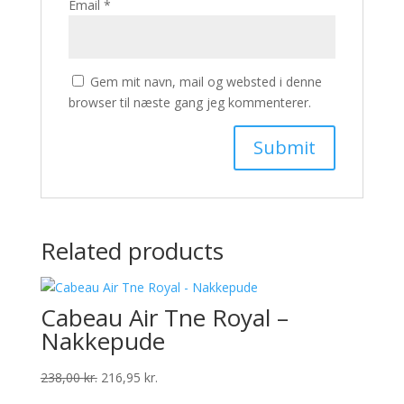
Email
*
Gem mit navn, mail og websted i denne
browser til næste gang jeg kommenterer.
Related products
Cabeau Air Tne Royal –
Nakkepude
Original
Current
238,00
kr.
216,95
kr.
price
price