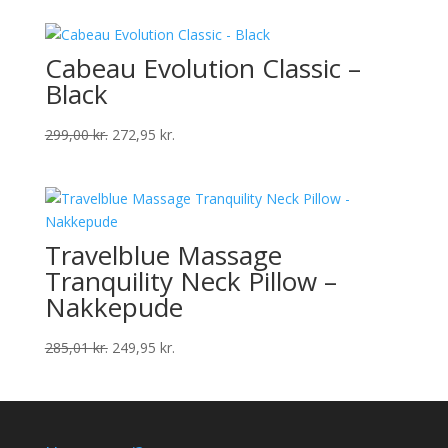
was:
is:
238,00 kr..
216,95 kr..
Cabeau Evolution Classic –
Black
Original
Current
299,00
kr.
272,95
kr.
price
price
was:
is:
299,00 kr..
272,95 kr..
Travelblue Massage
Tranquility Neck Pillow –
Nakkepude
Original
Current
285,01
kr.
249,95
kr.
price
price
was:
is:
285,01 kr..
249,95 kr..