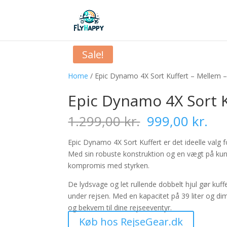
Sale!
Home
/ Epic Dynamo 4X Sort Kuffert – Mellem 
Epic Dynamo 4X Sort K
Original
Cu
1.299,00
kr.
999,00
kr.
price
pri
was:
is:
Epic Dynamo 4X Sort Kuffert er det ideelle valg
1.299,00 kr..
999
Med sin robuste konstruktion og en vægt på kun 2
kompromis med styrken.
De lydsvage og let rullende dobbelt hjul gør ku
under rejsen. Med en kapacitet på 39 liter og 
og bekvem til dine rejseeventyr.
Køb hos RejseGear.dk