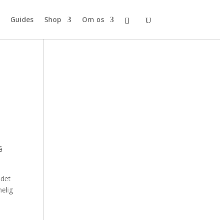
Guides
Shop
Om os
å
ldet
elig