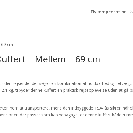
Flykompensation
– 69 cm
uffert – Mellem – 69 cm
rrent
ce
 for den rejsende, der søger en kombination af holdbarhed og letvægt.
,00 kr..
,1 kg, tilbyder denne kuffert en praktisk rejseoplevelse uden at gå p
fferten nem at transportere, mens den indbyggede TSA-lås sikrer indho
dimensioner, der passer som kabinebagage, er denne kuffert både rumm