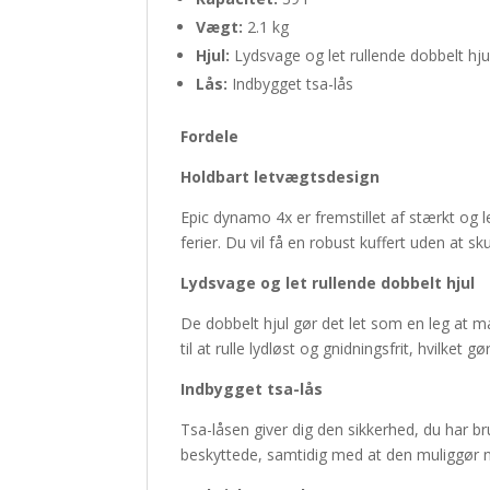
Vægt:
2.1 kg
Hjul:
Lydsvage og let rullende dobbelt hju
Lås:
Indbygget tsa-lås
Fordele
Holdbart letvægtsdesign
Epic dynamo 4x er fremstillet af stærkt og l
ferier. Du vil få en robust kuffert uden at s
Lydsvage og let rullende dobbelt hjul
De dobbelt hjul gør det let som en leg at m
til at rulle lydløst og gnidningsfrit, hvilket 
Indbygget tsa-lås
Tsa-låsen giver dig den sikkerhed, du har br
beskyttede, samtidig med at den muliggør n