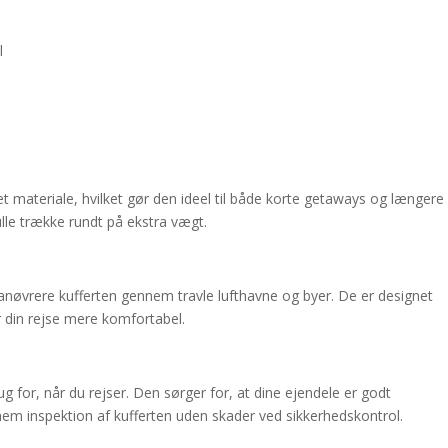
l
et materiale, hvilket gør den ideel til både korte getaways og længere
kulle trække rundt på ekstra vægt.
anøvrere kufferten gennem travle lufthavne og byer. De er designet
gør din rejse mere komfortabel.
ug for, når du rejser. Den sørger for, at dine ejendele er godt
em inspektion af kufferten uden skader ved sikkerhedskontrol.