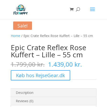
Sale!
Home
/ Epic Crate Reflex Rose Kuffert – Lille – 55 cm
Epic Crate Reflex Rose
Kuffert – Lille – 55 cm
Original
Current
1.799,00
kr.
1.439,00
kr.
price
price
was:
is:
Køb hos RejseGear.dk
1.799,00 kr..
1.439,00 
Description
Reviews (0)