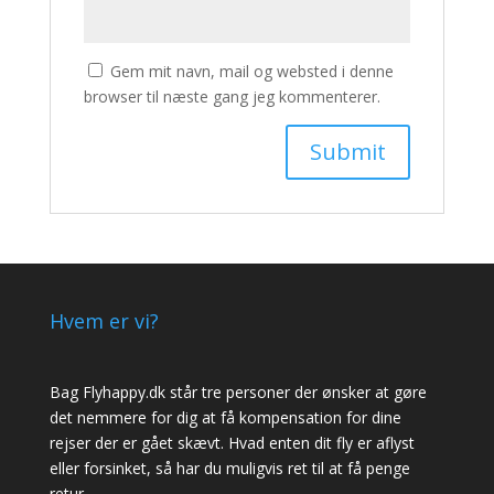
Gem mit navn, mail og websted i denne
browser til næste gang jeg kommenterer.
Hvem er vi?
Bag Flyhappy.dk står tre personer der ønsker at gøre
det nemmere for dig at få kompensation for dine
rejser der er gået skævt. Hvad enten dit fly er aflyst
eller forsinket, så har du muligvis ret til at få penge
retur.