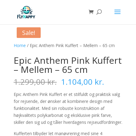
Sale!
Home
/ Epic Anthem Pink Kuffert – Mellem – 65 cm
Epic Anthem Pink Kuffert
– Mellem – 65 cm
Original
Current
1.299,00
kr.
1.104,00
kr.
price
price
was:
is:
Epic Anthem Pink Kuffert er et stilfuldt og praktisk valg
1.299,00 kr..
1.104,00 
for rejsende, der ønsker at kombinere design med
funktionalitet. Med sin robuste konstruktion af
højkvalitets polykarbonat og eksklusive pink farve,
skiller den sig ud og tåler hverdagens rejseudfordringer.
Kufferten tilbyder let manøvrering med sine 4