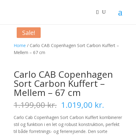
Sale!
Home
/ Carlo CAB Copenhagen Sort Carbon Kuffert –
Mellem – 67 cm
Carlo CAB Copenhagen
Sort Carbon Kuffert –
Mellem – 67 cm
Original
Current
1.199,00
kr.
1.019,00
kr.
price
price
was:
is:
Carlo Cab Copenhagen Sort Carbon Kuffert kombinerer
1.199,00 kr..
1.019,00 
stil og funktion i en let og robust konstruktion, perfekt
til både forretnings- og ferierejsende. Den sorte