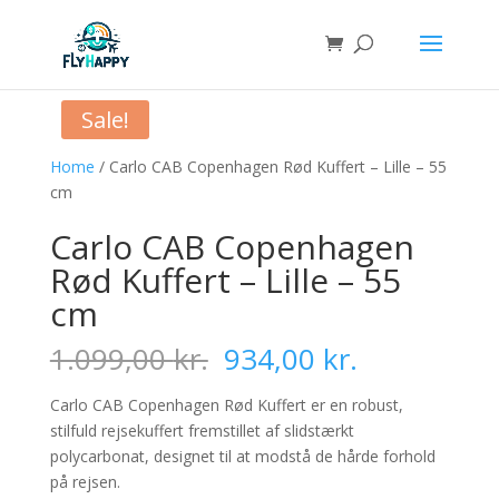
Sale!
Home
/ Carlo CAB Copenhagen Rød Kuffert – Lille – 55
cm
Carlo CAB Copenhagen
Rød Kuffert – Lille – 55
cm
Original
Current
1.099,00
kr.
934,00
kr.
price
price
was:
is:
Carlo CAB Copenhagen Rød Kuffert er en robust,
1.099,00 kr..
934,00 kr..
stilfuld rejsekuffert fremstillet af slidstærkt
polycarbonat, designet til at modstå de hårde forhold
på rejsen.