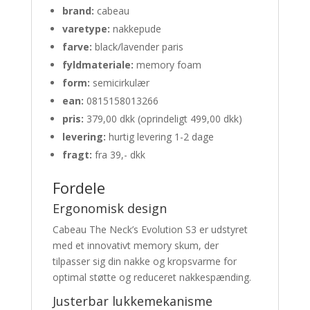
brand:
cabeau
varetype:
nakkepude
farve:
black/lavender paris
fyldmateriale:
memory foam
form:
semicirkulær
ean:
0815158013266
pris:
379,00 dkk (oprindeligt 499,00 dkk)
levering:
hurtig levering 1-2 dage
fragt:
fra 39,- dkk
Fordele
Ergonomisk design
Cabeau The Neck’s Evolution S3 er udstyret
med et innovativt memory skum, der
tilpasser sig din nakke og kropsvarme for
optimal støtte og reduceret nakkespænding.
Justerbar lukkemekanisme