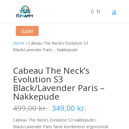
Sale!
Home
/ Cabeau The Neck’s Evolution S3
Black/Lavender Paris – Nakkepude
Cabeau The Neck’s
Evolution S3
Black/Lavender Paris –
Nakkepude
Original
Current
499,00
kr.
349,00
kr.
price
price
was:
is:
Cabeau The Neck’s Evolution S3 nakkepude i
499,00 kr..
349,00 kr..
Black/Lavender Paris farve kombinerer ergonomisk