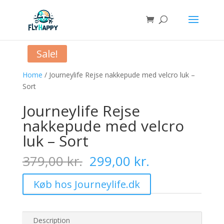
Sale!
Home
/ Journeylife Rejse nakkepude med velcro luk –
Sort
Journeylife Rejse
nakkepude med velcro
luk – Sort
Original
Current
379,00
kr.
299,00
kr.
price
price
was:
is:
Køb hos Journeylife.dk
379,00 kr..
299,00 kr..
Description