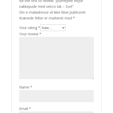
Be the first to review “Journeylife Rejse
nakkepude med velcro luk – Sort”
Din e-mailadresse vil ikke blive publiceret.
Krævede felter er markeret med
*
Your rating
*
Your review
*
Name
*
Email
*