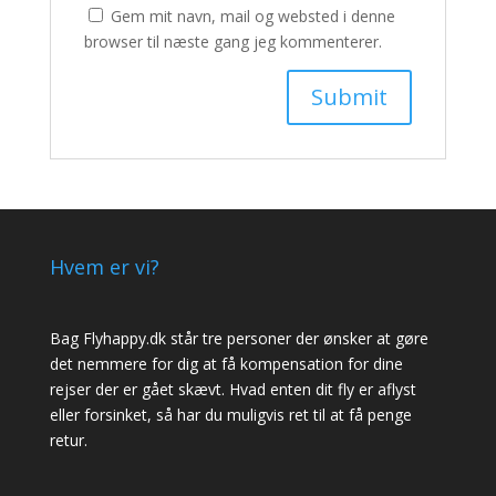
Gem mit navn, mail og websted i denne
browser til næste gang jeg kommenterer.
Hvem er vi?
Bag Flyhappy.dk står tre personer der ønsker at gøre
det nemmere for dig at få kompensation for dine
rejser der er gået skævt. Hvad enten dit fly er aflyst
eller forsinket, så har du muligvis ret til at få penge
retur.