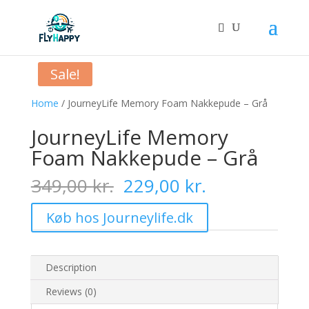
Sale!
Home
/ JourneyLife Memory Foam Nakkepude – Grå
JourneyLife Memory
Foam Nakkepude – Grå
Original
Current
349,00
kr.
229,00
kr.
price
price
was:
is:
Køb hos Journeylife.dk
349,00 kr..
229,00 kr..
Description
Reviews (0)