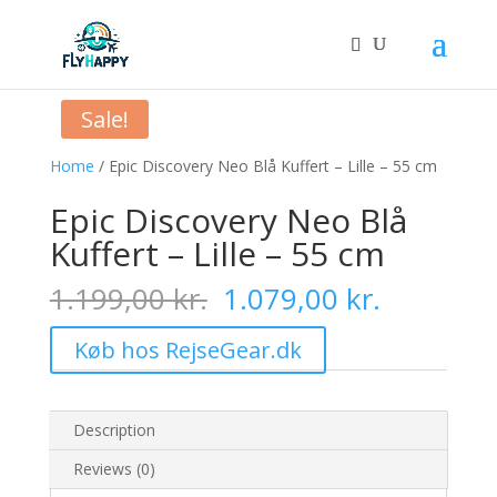
Sale!
Home
/ Epic Discovery Neo Blå Kuffert – Lille – 55 cm
Epic Discovery Neo Blå
Kuffert – Lille – 55 cm
Original
Current
1.199,00
kr.
1.079,00
kr.
price
price
was:
is:
Køb hos RejseGear.dk
1.199,00 kr..
1.079,00 
Description
Reviews (0)